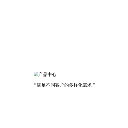
“ 满足不同客户的多样化需求 ”