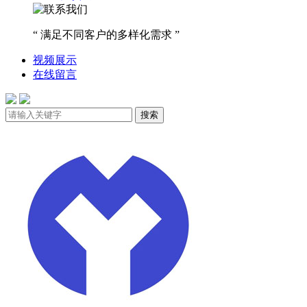
“ 满足不同客户的多样化需求 ”
视频展示
在线留言
搜索