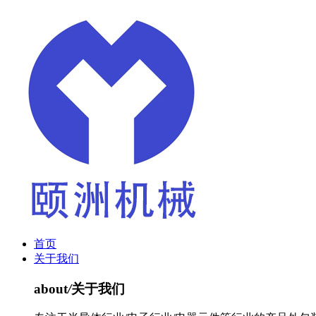
首页
关于我们
about
/
关于我们